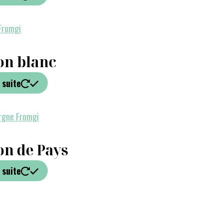
n blanc
 suite
n de Pays
 suite