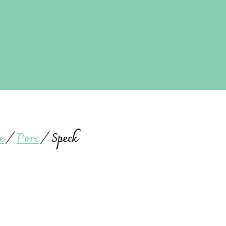
e
/
Porc
/
Speck