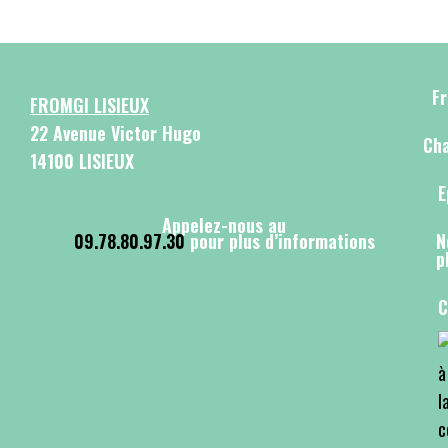
F
FROMGI LISIEUX
22 Avenue Victor Hugo
Cha
14100 LISIEUX
E
Appelez-nous au
09.78.80.97.30
pour plus d’informations
N
p
C