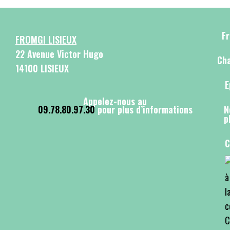
F
FROMGI LISIEUX
22 Avenue Victor Hugo
Cha
14100 LISIEUX
E
Appelez-nous au
09.78.80.97.30
pour plus d’informations
N
p
C