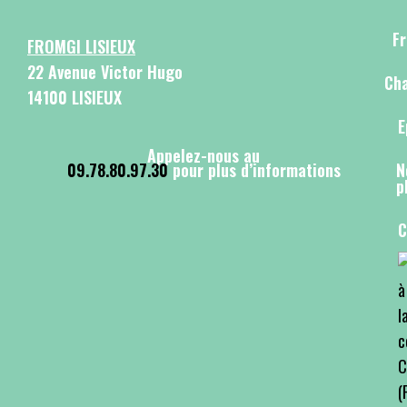
F
FROMGI LISIEUX
22 Avenue Victor Hugo
Cha
14100 LISIEUX
E
Appelez-nous au
09.78.80.97.30
pour plus d’informations
N
p
C