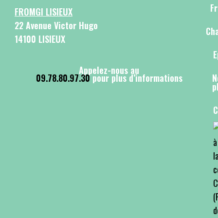
F
FROMGI LISIEUX
22 Avenue Victor Hugo
Cha
14100 LISIEUX
E
Appelez-nous au
09.78.80.97.30
pour plus d’informations
N
p
C