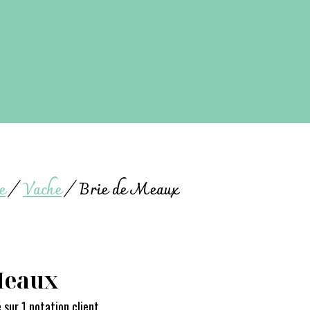
e
/
Vache
/
Brie de Meaux
Meaux
é sur
1
notation client