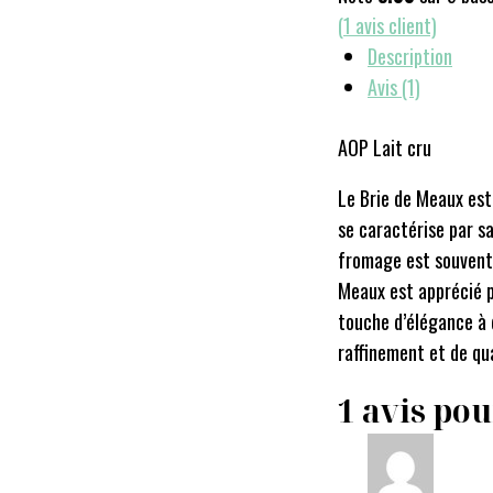
(
1
avis client)
Description
Avis (1)
AOP Lait cru
Le Brie de Meaux est 
se caractérise par s
fromage est souvent 
Meaux est apprécié p
touche d’élégance à 
raffinement et de qua
1 avis po