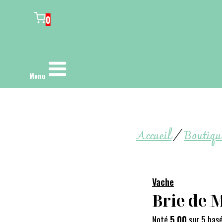
0
Menu
Accueil
/
Boutiqu
Vache
Brie de 
Noté
5.00
sur 5 bas