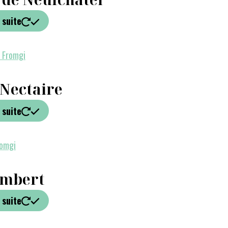
 suite
 Nectaire
 suite
mbert
 suite