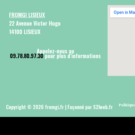
FROMGI LISIEUX
22 Avenue Victor Hugo
14100 LISIEUX
Appelez-nous au
09.78.80.97.30
pour plus d’informations
Politiqu
Copyright © 2026 fromgi.fr | Façonné par S2lweb.fr
Voir le panier