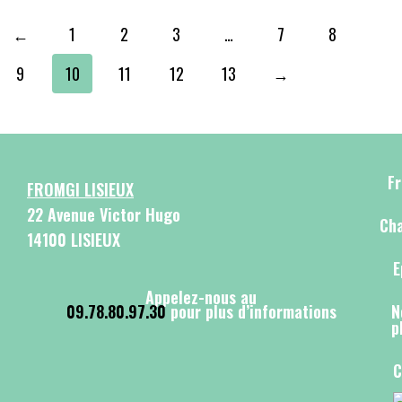
←
1
2
3
…
7
8
9
10
11
12
13
→
F
FROMGI LISIEUX
22 Avenue Victor Hugo
Cha
14100 LISIEUX
E
Appelez-nous au
09.78.80.97.30
pour plus d’informations
N
p
C