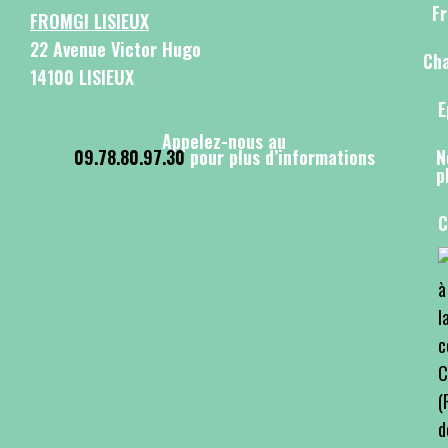
F
FROMGI LISIEUX
22 Avenue Victor Hugo
Cha
14100 LISIEUX
E
Appelez-nous au
09.78.80.97.30
pour plus d’informations
N
p
C