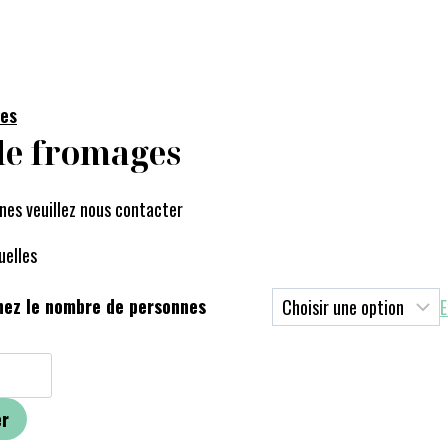
ges
de fromages
nes veuillez nous contacter
uelles
nez le nombre de personnes
E
er