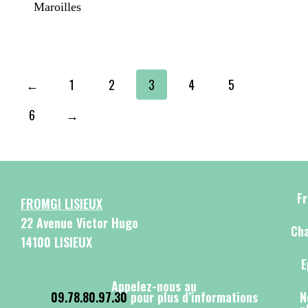
Maroilles
←
1
2
3
4
5
6
→
F
FROMGI LISIEUX
22 Avenue Victor Hugo
Cha
14100 LISIEUX
E
Appelez-nous au
09.78.80.97.30
pour plus d’informations
N