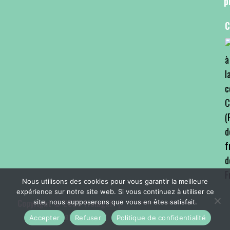
p
C
Nous utilisons des cookies pour vous garantir la meilleure
expérience sur notre site web. Si vous continuez à utiliser ce
Copyright © 2026 fromgi.fr |
site, nous supposerons que vous en êtes satisfait.
Politique de confidentialité
Façonné par S2lweb.fr
Mentions légales
CGV
Accepter
Refuser
Politique de confidentialité