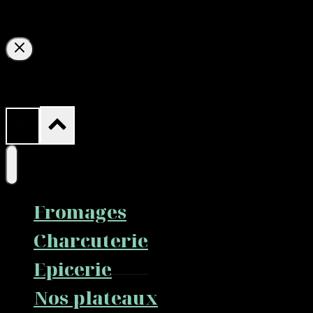
Voir le panier
Votre panier est vide.
Fromages
Charcuterie
Epicerie
Nos plateaux