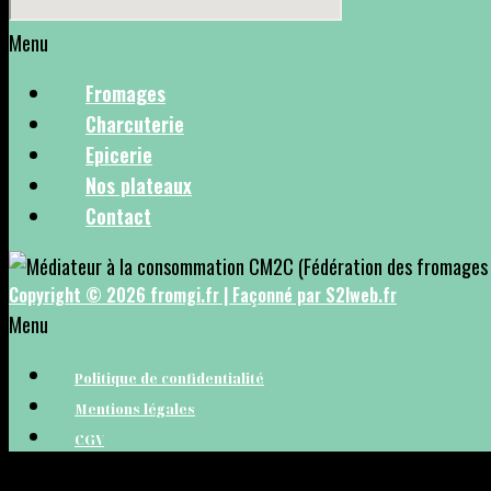
Menu
Fromages
Charcuterie
Epicerie
Nos plateaux
Contact
Copyright © 2026 fromgi.fr | Façonné par S2lweb.fr
Menu
Politique de confidentialité
Mentions légales
CGV