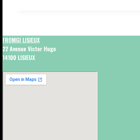
FROMGI LISIEUX
22 Avenue Victor Hugo
14100 LISIEUX